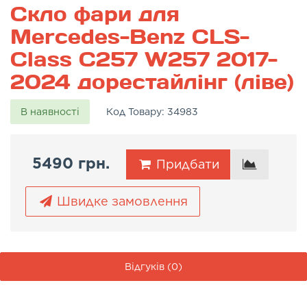
Скло фари для
Mercedes-Benz CLS-
Class C257 W257 2017-
2024 дорестайлінг (ліве)
В наявності
Код Товару:
34983
5490 грн.
Придбати
Швидке замовлення
Відгуків (0)