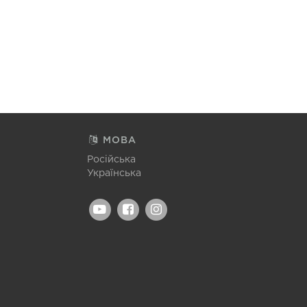
МОВА
Російська
Українська