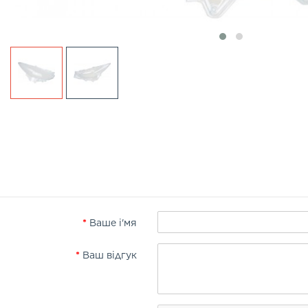
Ваше і'мя
Ваш відгук