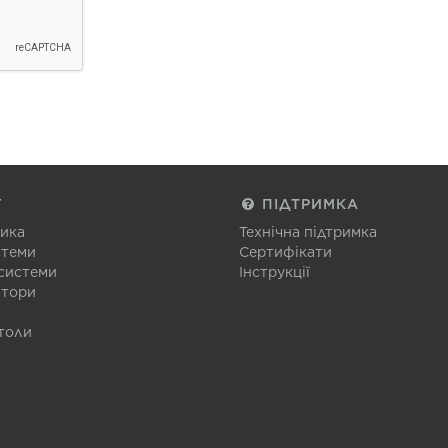
Г
ПІДТРИМКА
тика
Технічна підтримка
стеми
Сертифікати
 системи
Інструкції
атори
толи