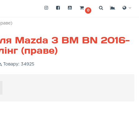
0
праве)
ля Mazda 3 BM BN 2016-
інг (праве)
д Товару:
34925