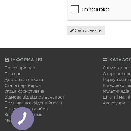
Застосувати
ІНФОРМАЦІЯ
КАТАЛО
Преса про нас
Світло та оп
Про нас
Охоронні си
Доставка і оплата
Паркувальні
Стати партнером
Відеореєстр
Угода користувача
Мультимедіа
Відмова від відповідальності
Штатні магні
Політика конфіденційності
Аксесуари
Повернення та обмін
Зв'язатися з нами
Мапа сайту