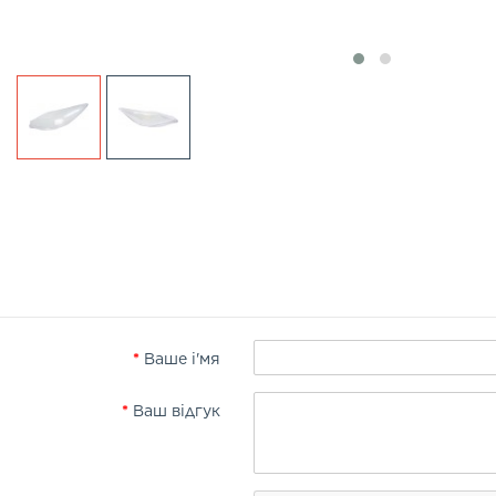
Ваше і'мя
Ваш відгук