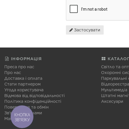
Застосувати
ІНФОРМАЦІЯ
КАТАЛО
Преса про нас
Світло та оп
Про нас
Охоронні си
Доставка і оплата
Паркувальні
Стати партнером
Відеореєстр
Угода користувача
Мультимедіа
Відмова від відповідальності
Штатні магні
Політика конфіденційності
Аксесуари
Повернення та обмін
Зв'язатися з нами
КНОПКА
Мапа сайту
ЗВ'ЯЗКУ