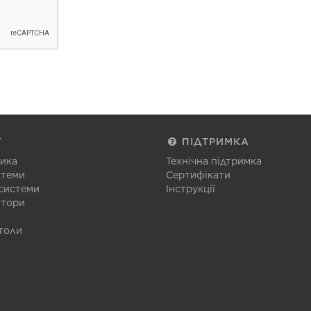
Г
ПІДТРИМКА
тика
Технічна підтримка
стеми
Сертифікати
 системи
Інструкції
атори
толи