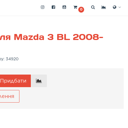
0
ля Mazda 3 BL 2008-
ру:
34920
Придбати
лення