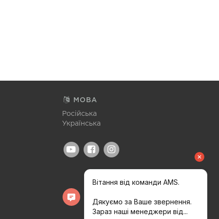
МОВА
Російська
Українська