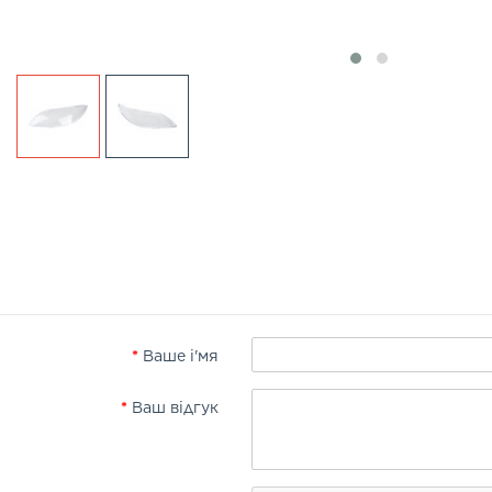
Ваше і'мя
Ваш відгук