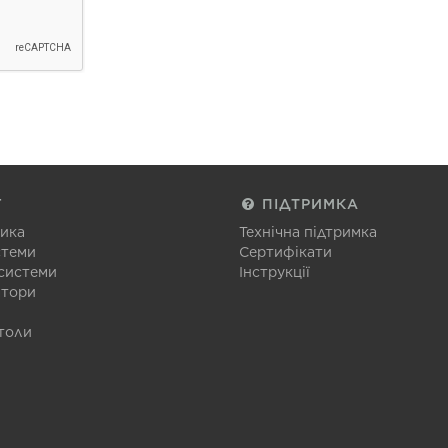
Г
ПІДТРИМКА
тика
Технічна підтримка
стеми
Сертифікати
 системи
Інструкції
атори
толи