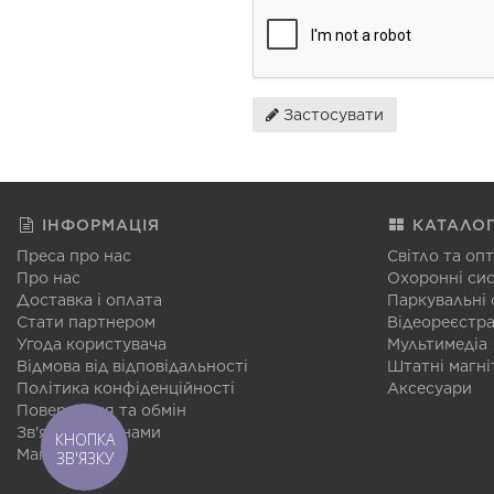
Застосувати
ІНФОРМАЦІЯ
КАТАЛО
Преса про нас
Світло та оп
Про нас
Охоронні си
Доставка і оплата
Паркувальні
Стати партнером
Відеореєстр
Угода користувача
Мультимедіа
Відмова від відповідальності
Штатні магні
Політика конфіденційності
Аксесуари
Повернення та обмін
Зв'язатися з нами
КНОПКА
Мапа сайту
ЗВ'ЯЗКУ