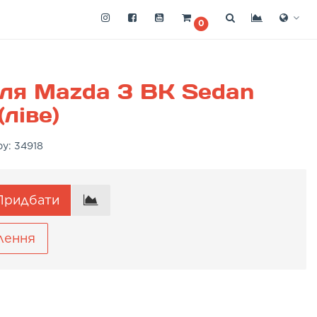
0
ля Mazda 3 BK Sedan
ліве)
ру:
34918
ридбати
лення