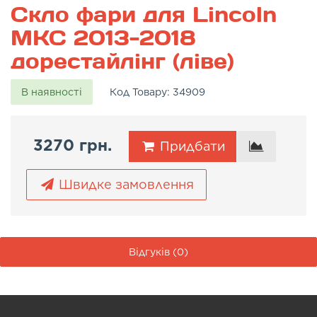
Скло фари для Lincoln
MKC 2013-2018
дорестайлінг (ліве)
В наявності
Код Товару:
34909
3270 грн.
Придбати
Швидке замовлення
Відгуків (0)