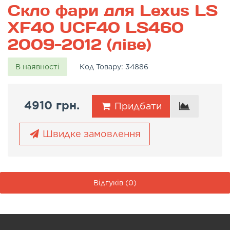
Скло фари для Lexus LS
XF40 UCF40 LS460
2009-2012 (ліве)
В наявності
Код Товару:
34886
4910 грн.
Придбати
Швидке замовлення
Відгуків (0)