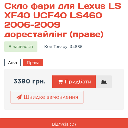
Скло фари для Lexus LS
XF40 UCF40 LS460
2006-2009
дорестайлінг (праве)
В наявності
Код Товару:
34885
Ліва
Права
3390 грн.
Придбати
Швидке замовлення
Відгуків (0)