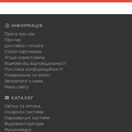
ІНФОРМАЦІЯ
Преса про нас
Про нас
Доставка і оплата
Стати партнером
Угода користувача
Відмова від відповідальності
Політика конфіденційності
Повернення та обмін
Зв'язатися з нами
Мапа сайту
КАТАЛОГ
Світло та оптика
Охоронні системи
Паркувальні системи
Відеореєстратори
Мультимедіа