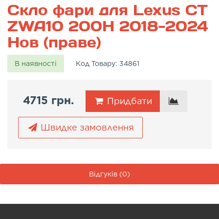
Скло фари для Lexus CT
ZWA10 200H 2018-2024
Нов (праве)
В наявності
Код Товару:
34861
4715 грн.
Придбати
Швидке замовлення
Відгуків (0)