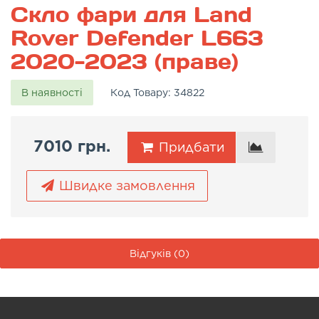
Скло фари для Land
Rover Defender L663
2020-2023 (праве)
В наявності
Код Товару:
34822
7010 грн.
Придбати
Швидке замовлення
Відгуків (0)