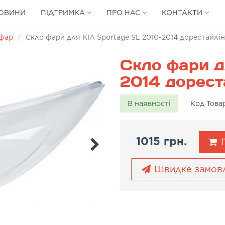
ОВИНИ
ПІДТРИМКА
ПРО НАС
КОНТАКТИ
 фар
Скло фари для KIA Sportage SL 2010-2014 дорестайлінг
Скло фари д
2014 дореста
В наявності
Код Това
1015 грн.
П
Швидке замов