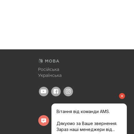
МОВА
Російська
Українська