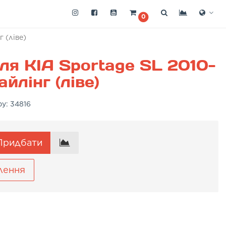
0
 (ліве)
ля KIA Sportage SL 2010-
йлінг (ліве)
ру:
34816
ридбати
лення