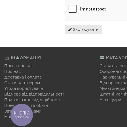
Застосувати
ІНФОРМАЦІЯ
КАТАЛО
Преса про нас
Світло та оп
Про нас
Охоронні си
Доставка і оплата
Паркувальні
Стати партнером
Відеореєстр
Угода користувача
Мультимедіа
Відмова від відповідальності
Штатні магні
Політика конфіденційності
Аксесуари
Повернення та обмін
Зв'язатися з нами
КНОПКА
Мапа сайту
ЗВ'ЯЗКУ