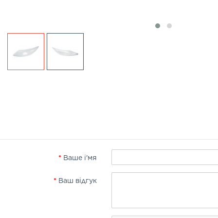
Ваше і'мя
Ваш відгук