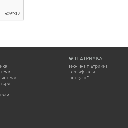
Г
ПІДТРИМКА
тика
Технічна підтримка
стеми
Сертифікати
 системи
Інструкції
атори
толи