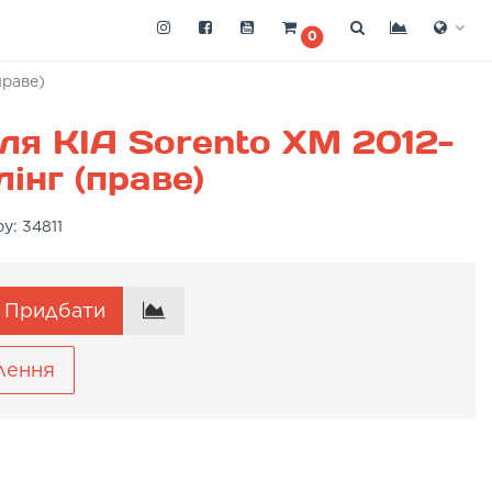
0
праве)
ля KIA Sorento XM 2012-
інг (праве)
ру:
34811
Придбати
лення