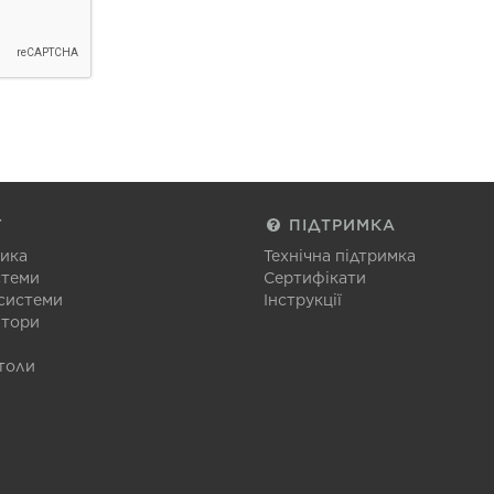
Г
ПІДТРИМКА
тика
Технічна підтримка
стеми
Сертифікати
 системи
Інструкції
атори
толи