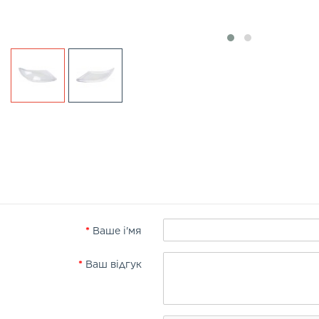
Ваше і'мя
Ваш відгук