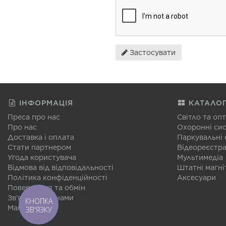
Застосувати
ІНФОРМАЦІЯ
КАТАЛО
Преса про нас
Світло та оп
Про нас
Охоронні си
Доставка і оплата
Паркувальні
Стати партнером
Відеореєстр
Угода користувача
Мультимедіа
Відмова від відповідальності
Штатні магні
Політика конфіденційності
Аксесуари
Повернення та обмін
Зв'язатися з нами
КНОПКА
Мапа сайту
ЗВ'ЯЗКУ