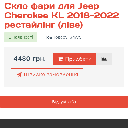
Скло фари для Jeep
Cherokee KL 2018-2022
рестайлінг (ліве)
В наявності
Код Товару:
34779
4480 грн.
Придбати
Швидке замовлення
Відгуків (0)