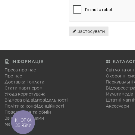
Застосувати
ІНФОРМАЦІЯ
КАТАЛО
Преса про нас
Світло та оп
Про нас
Охоронні си
Доставка і оплата
Паркувальні
Стати партнером
Відеореєстр
Угода користувача
Мультимедіа
Відмова від відповідальності
Штатні магні
Політика конфіденційності
Аксесуари
Повернення та обмін
Зв'язатися з нами
КНОПКА
Мапа сайту
ЗВ'ЯЗКУ