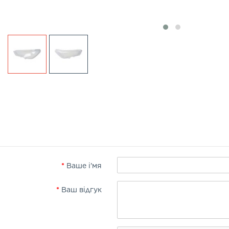
Ваше і'мя
Ваш відгук