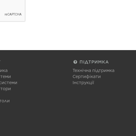
Г
ПІДТРИМКА
тика
Технічна підтримка
стеми
Сертифікати
 системи
Інструкції
атори
толи