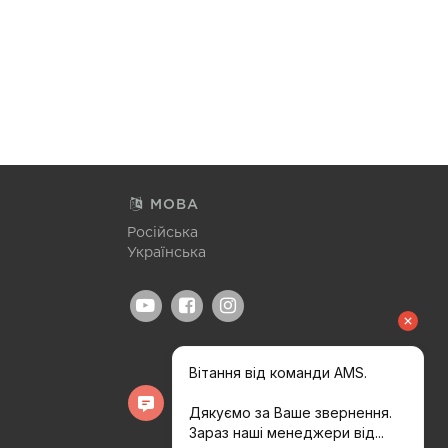
МОВА
Російська
Українська