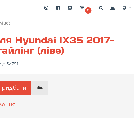
0
ліве)
ля Hyundai IX35 2017-
йлінг (ліве)
ру:
34751
ридбати
лення