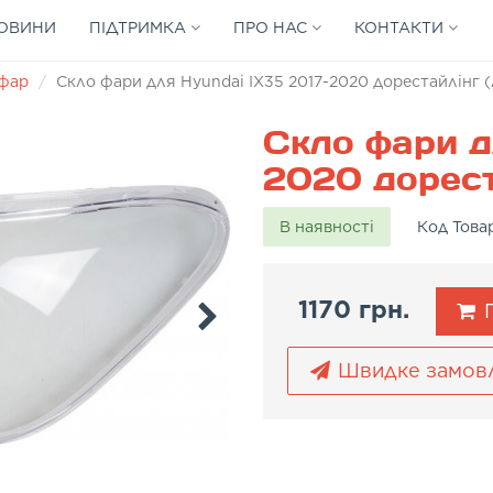
ОВИНИ
ПІДТРИМКА
ПРО НАС
КОНТАКТИ
 фар
Скло фари для Hyundai IX35 2017-2020 дорестайлінг (
Скло фари д
2020 дореста
В наявності
Код Това
1170 грн.
П
Швидке замов