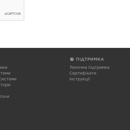
Г
ПІДТРИМКА
тика
Технічна підтримка
стеми
Сертифікати
 системи
Інструкції
атори
толи