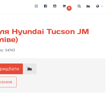
0
ля Hyundai Tucson JM
ліве)
ру:
34743
ридбати
лення