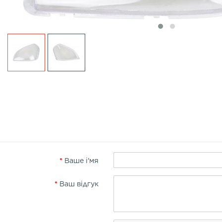
Ваше і'мя
Ваш відгук