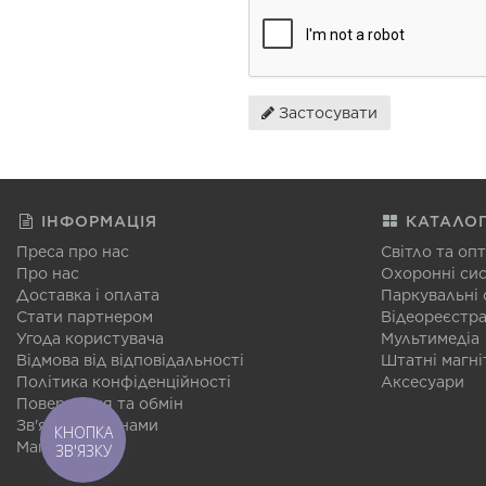
Застосувати
ІНФОРМАЦІЯ
КАТАЛО
Преса про нас
Світло та оп
Про нас
Охоронні си
Доставка і оплата
Паркувальні
Стати партнером
Відеореєстр
Угода користувача
Мультимедіа
Відмова від відповідальності
Штатні магні
Політика конфіденційності
Аксесуари
Повернення та обмін
Зв'язатися з нами
КНОПКА
Мапа сайту
ЗВ'ЯЗКУ