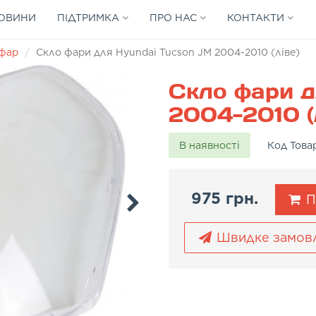
ОВИНИ
ПІДТРИМКА
ПРО НАС
КОНТАКТИ
 фар
Скло фари для Hyundai Tucson JM 2004-2010 (ліве)
Скло фари д
2004-2010 (
В наявності
Код Това
975 грн.
П
Швидке замов