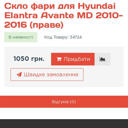
Скло фари для Hyundai
Elantra Avante MD 2010-
2016 (праве)
В наявності
Код Товару:
34724
1050 грн.
Придбати
Швидке замовлення
Відгуків (0)