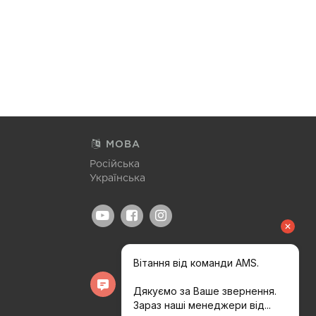
МОВА
Російська
Українська