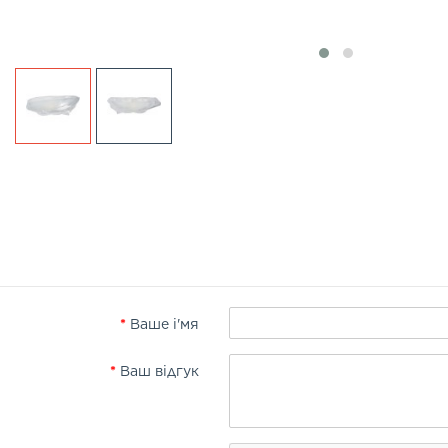
Ваше і'мя
Ваш відгук