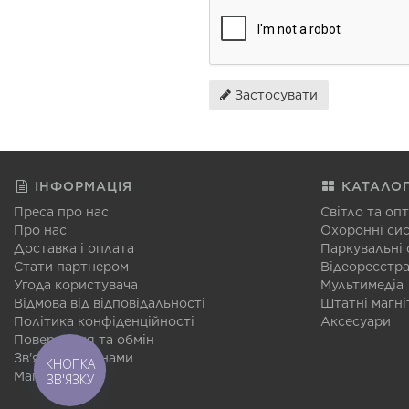
Застосувати
ІНФОРМАЦІЯ
КАТАЛО
Преса про нас
Світло та оп
Про нас
Охоронні си
Доставка і оплата
Паркувальні
Стати партнером
Відеореєстр
Угода користувача
Мультимедіа
Відмова від відповідальності
Штатні магні
Політика конфіденційності
Аксесуари
Повернення та обмін
Зв'язатися з нами
КНОПКА
Мапа сайту
ЗВ'ЯЗКУ