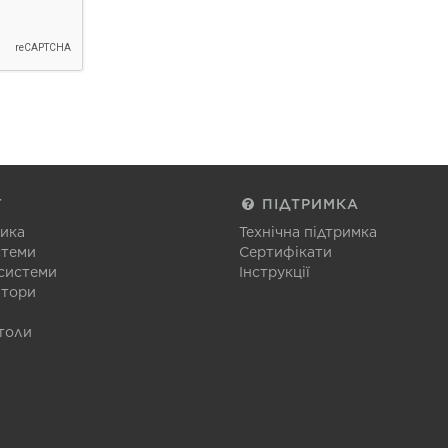
Г
ПІДТРИМКА
тика
Технічна підтримка
стеми
Сертифікати
 системи
Інструкції
атори
толи