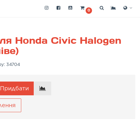
0
ля Honda Civic Halogen
іве)
ру:
34704
Придбати
лення