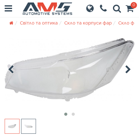
0
Світло та оптика
Скло та корпуси фар
Скло фа