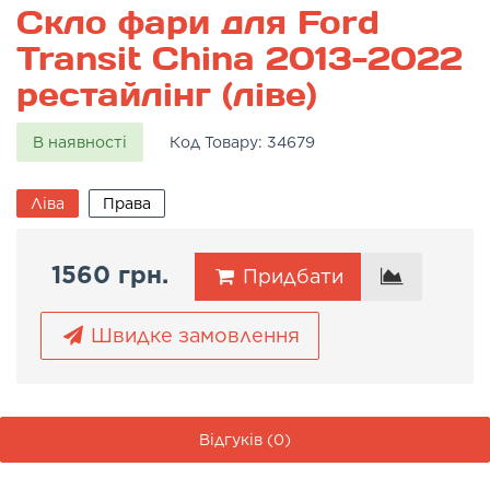
Скло фари для Ford
Transit China 2013-2022
рестайлінг (ліве)
В наявності
Код Товару:
34679
Ліва
Права
1560 грн.
Придбати
Швидке замовлення
Відгуків (0)