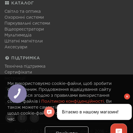
КАТАЛОГ
Світло та оптика
Охоронні системи
Паркувальні системи
Відеореєстратори
Мультимедіа
Штатні магнітоли
Аксесуари
ПІДТРИМКА
Технічна підтримка
Сертифікати
Інструкції
Ми використовуємо cookie-файли, щоб зробити
МОВА
сайт зручним. Продовження відвідування сайту
вважається згодою з правилами використання
Російська
cookie-файлів і
Політикою конфіденційності
. Ви
Українська
також можете самостійно змінити налаштування
щодо cookie-файлів у своєму браузері в будь-який
час.
AutoMotive Systems (AMS) Україна © 2016 – 2026