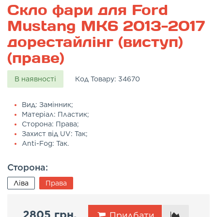
Скло фари для Ford
Mustang MK6 2013-2017
дорестайлінг (виступ)
(праве)
В наявності
Код Товару:
34670
Вид: Замінник;
Матеріал: Пластик;
Сторона: Права;
Захист від UV: Так;
Anti-Fog: Так.
Сторона:
Ліва
Права
2805 грн.
Придбати