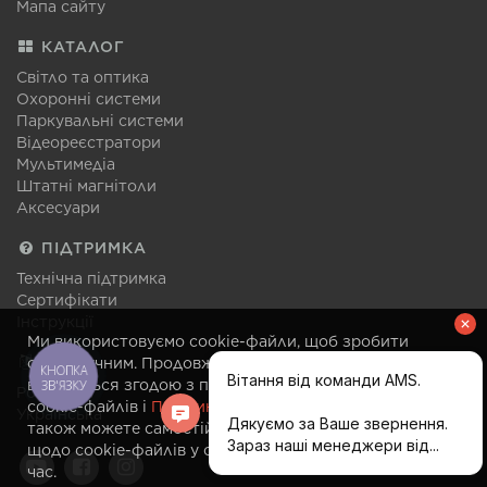
Мапа сайту
КАТАЛОГ
Світло та оптика
Охоронні системи
Паркувальні системи
Відеореєстратори
Мультимедіа
Штатні магнітоли
Аксесуари
ПІДТРИМКА
Технічна підтримка
Сертифікати
Інструкції
Ми використовуємо cookie-файли, щоб зробити
МОВА
сайт зручним. Продовження відвідування сайту
КНОПКА
вважається згодою з правилами використання
ЗВ'ЯЗКУ
Російська
cookie-файлів і
Політикою конфіденційності
. Ви
Українська
також можете самостійно змінити налаштування
щодо cookie-файлів у своєму браузері в будь-який
час.