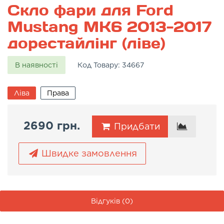
Скло фари для Ford
Mustang MK6 2013-2017
дорестайлінг (ліве)
В наявності
Код Товару:
34667
Ліва
Права
2690 грн.
Придбати
Швидке замовлення
Відгуків (0)