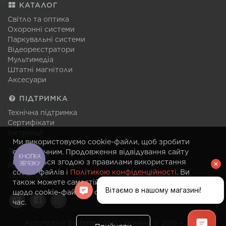
КАТАЛОГ
Світло та оптика
Охоронні системи
Паркувальні системи
Відеореєстратори
Мультимедіа
Штатні магнітоли
Аксесуари
ПІДТРИМКА
Технічна підтримка
Сертифікати
Інструкції
Ми використовуємо cookie-файли, щоб зробити
МОВА
сайт зручним. Продовження відвідування сайту
КНОПКА
вважається згодою з правилами використання
ЗВ'ЯЗКУ
Російська
cookie-файлів і
Політикою конфіденційності
. Ви
Українська
також можете самостійно змінити налаштування
щодо cookie-файлів у своєму браузері в будь-який
час.
AutoMotive Systems (AMS) Україна © 2016 – 2026