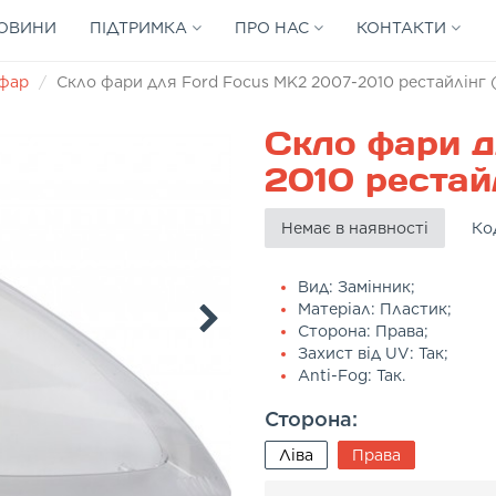
ОВИНИ
ПІДТРИМКА
ПРО НАС
КОНТАКТИ
 фар
Скло фари для Ford Focus MK2 2007-2010 рестайлінг 
Скло фари д
2010 рестайл
Немає в наявності
Ко
Вид: Замінник;
Матеріал: Пластик;
Сторона: Права;
Захист від UV: Так;
Anti-Fog: Так.
Сторона:
Ліва
Права