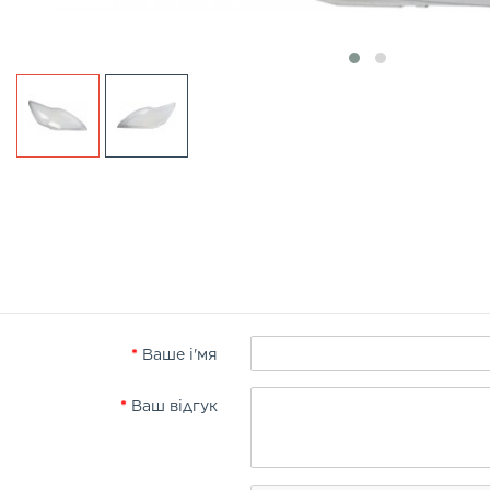
Ваше і'мя
Ваш відгук