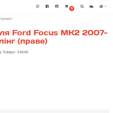
0
(праве)
ля Ford Focus MK2 2007-
інг (праве)
д Товару:
34646