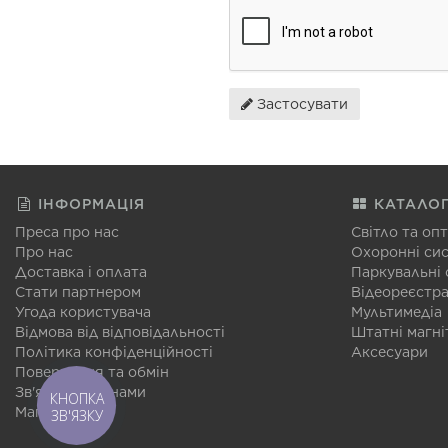
Застосувати
ІНФОРМАЦІЯ
КАТАЛО
Преса про нас
Світло та оп
Про нас
Охоронні си
Доставка і оплата
Паркувальні
Стати партнером
Відеореєстр
Угода користувача
Мультимедіа
Відмова від відповідальності
Штатні магні
Політика конфіденційності
Аксесуари
Повернення та обмін
Зв'язатися з нами
КНОПКА
Мапа сайту
ЗВ'ЯЗКУ