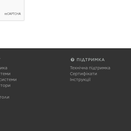
Г
ПІДТРИМКА
тика
Технічна підтримка
стеми
Сертифікати
 системи
Інструкції
атори
толи