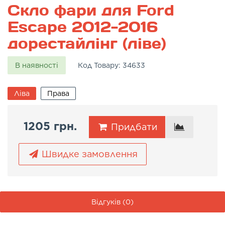
Скло фари для Ford
Escape 2012-2016
дорестайлінг (ліве)
В наявності
Код Товару:
34633
Ліва
Права
1205 грн.
Придбати
Швидке замовлення
Відгуків (0)