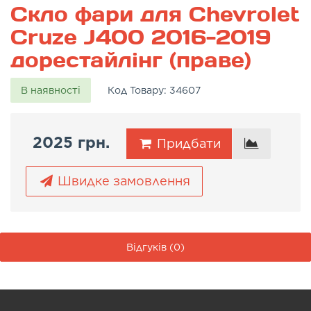
Скло фари для Chevrolet
Cruze J400 2016-2019
дорестайлінг (праве)
В наявності
Код Товару:
34607
2025 грн.
Придбати
Швидке замовлення
Відгуків (0)