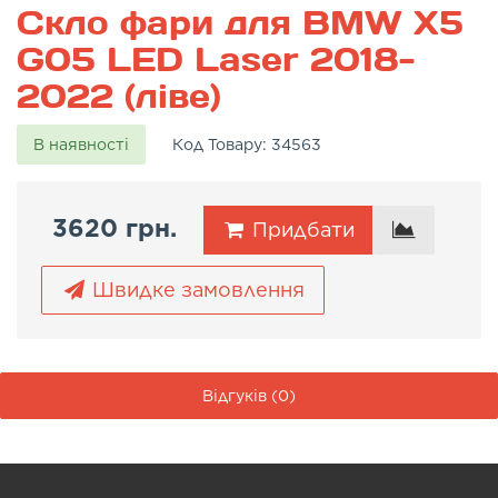
Скло фари для BMW X5
G05 LED Laser 2018-
2022 (ліве)
В наявності
Код Товару:
34563
3620 грн.
Придбати
Швидке замовлення
Відгуків (0)