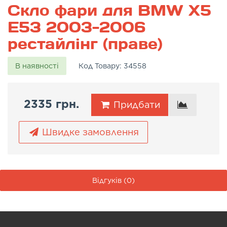
Скло фари для BMW X5
E53 2003-2006
рестайлінг (праве)
В наявності
Код Товару:
34558
2335 грн.
Придбати
Швидке замовлення
Відгуків (0)