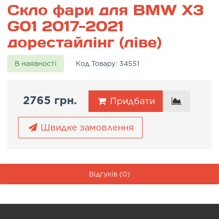
Скло фари для BMW X3
G01 2017-2021
дорестайлінг (ліве)
В наявності
Код Товару:
34551
2765 грн.
Придбати
Швидке замовлення
Відгуків (0)