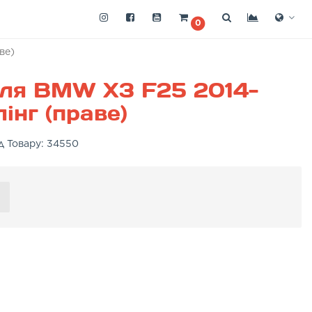
0
ве)
для BMW X3 F25 2014-
інг (праве)
д Товару:
34550