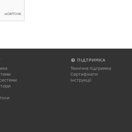
Г
ПІДТРИМКА
тика
Технічна підтримка
стеми
Сертифікати
 системи
Інструкції
атори
толи