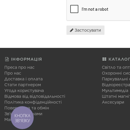
Застосувати
ІНФОРМАЦІЯ
КАТАЛО
Преса про нас
Світло та оп
Про нас
Охоронні си
Доставка і оплата
Паркувальні
Стати партнером
Відеореєстр
Угода користувача
Мультимедіа
Відмова від відповідальності
Штатні магні
Політика конфіденційності
Аксесуари
Повернення та обмін
Зв'язатися з нами
КНОПКА
Мапа сайту
ЗВ'ЯЗКУ