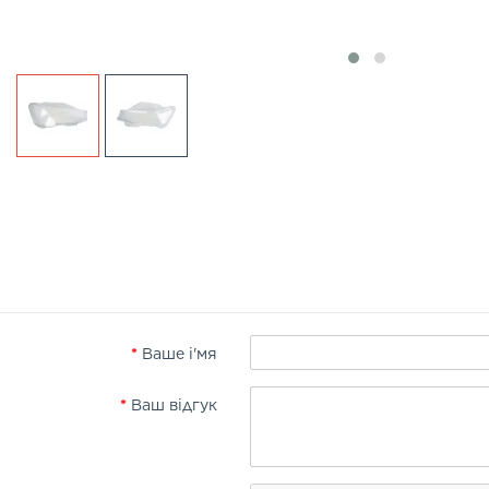
Ваше і'мя
Ваш відгук