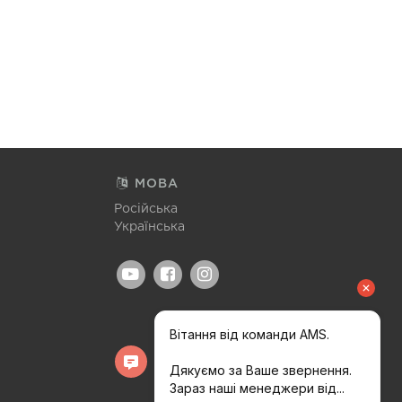
МОВА
Російська
Українська