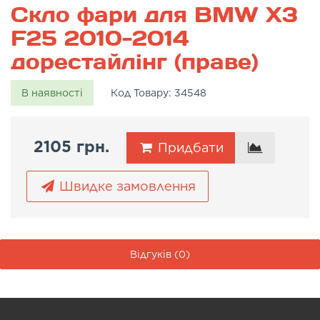
Скло фари для BMW X3
F25 2010-2014
дорестайлінг (праве)
В наявності
Код Товару:
34548
2105 грн.
Придбати
Швидке замовлення
Відгуків (0)