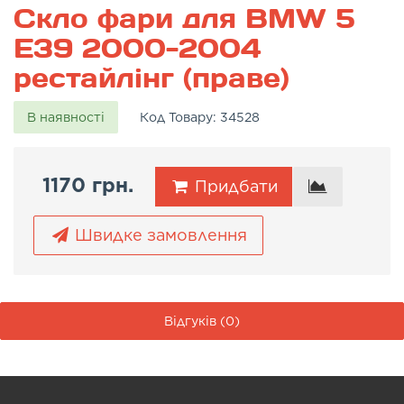
Скло фари для BMW 5
E39 2000-2004
рестайлінг (праве)
В наявності
Код Товару:
34528
1170 грн.
Придбати
Швидке замовлення
Відгуків (0)