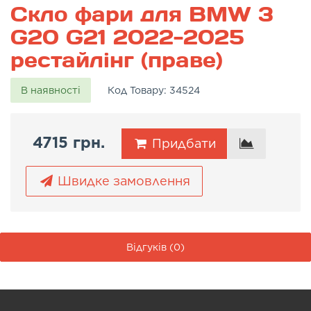
Скло фари для BMW 3
G20 G21 2022-2025
рестайлінг (праве)
В наявності
Код Товару:
34524
4715 грн.
Придбати
Швидке замовлення
Відгуків (0)