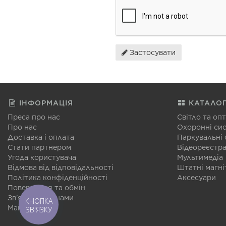
Застосувати
ІНФОРМАЦІЯ
КАТАЛО
Преса про нас
Світло та оп
Про нас
Охоронні си
Доставка і оплата
Паркувальні
Стати партнером
Відеореєстр
Угода користувача
Мультимедіа
Відмова від відповідальності
Штатні магні
Політика конфіденційності
Аксесуари
Повернення та обмін
Зв'язатися з нами
КНОПКА
Мапа сайту
ЗВ'ЯЗКУ