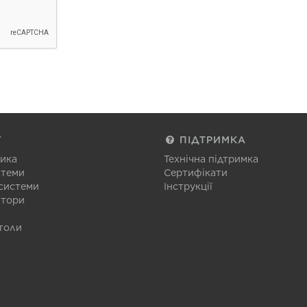
Г
ПІДТРИМКА
тика
Технічна підтримка
стеми
Сертифікати
 системи
Інструкції
атори
толи