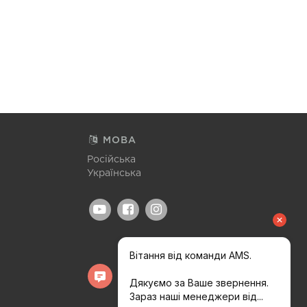
МОВА
Російська
Українська