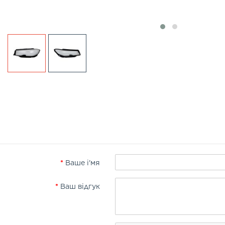
Ваше і'мя
Ваш відгук