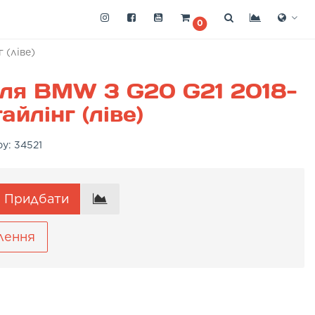
0
 (ліве)
для BMW 3 G20 G21 2018-
йлінг (ліве)
ру:
34521
Придбати
лення