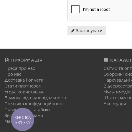
Застосувати
ІНФОРМАЦІЯ
КАТАЛО
Преса про нас
Світло та оп
Про нас
Охоронні си
Доставка і оплата
Паркувальні
Стати партнером
Відеореєстр
Угода користувача
Мультимедіа
Відмова від відповідальності
Штатні магні
Політика конфіденційності
Аксесуари
Повернення та обмін
Зв'язатися з нами
КНОПКА
Мапа сайту
ЗВ'ЯЗКУ