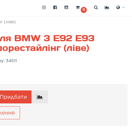
0
 (ліве)
для BMW 3 E92 E93
орестайлінг (ліве)
ру:
34511
Придбати
лення