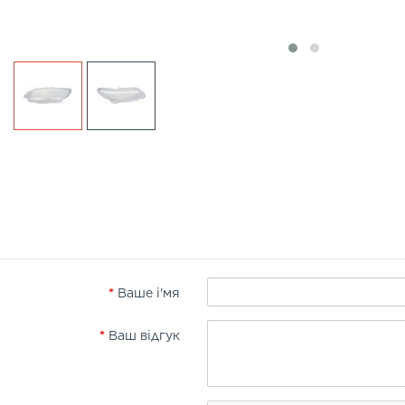
Ваше і'мя
Ваш відгук