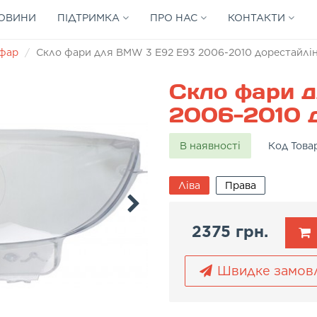
ОВИНИ
ПІДТРИМКА
ПРО НАС
КОНТАКТИ
 фар
Скло фари для BMW 3 E92 E93 2006-2010 дорестайлінг
Скло фари 
2006-2010 д
В наявності
Код Това
Ліва
Права
2375 грн.
Швидке замов