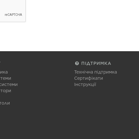
Г
ПІДТРИМКА
тика
Технічна підтримка
стеми
Сертифікати
 системи
Інструкції
атори
толи