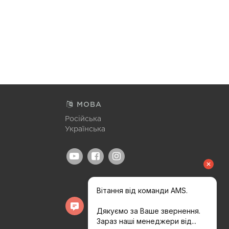
МОВА
Російська
Українська