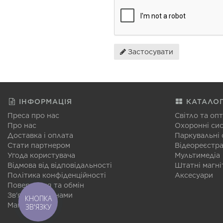
Застосувати
ІНФОРМАЦІЯ
КАТАЛО
Преса про нас
Світло та оп
Про нас
Охоронні си
Доставка і оплата
Паркувальні
Стати партнером
Відеореєстр
Угода користувача
Мультимедіа
Відмова від відповідальності
Штатні магні
Політика конфіденційності
Аксесуари
Повернення та обмін
Зв'язатися з нами
КНОПКА
Мапа сайту
ЗВ'ЯЗКУ