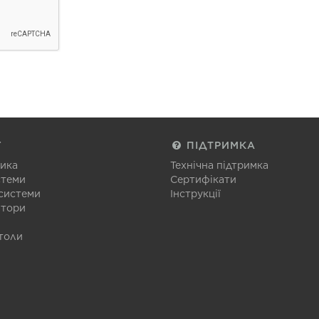
Г
ПІДТРИМКА
тика
Технічна підтримка
стеми
Сертифікати
 системи
Інструкції
атори
толи