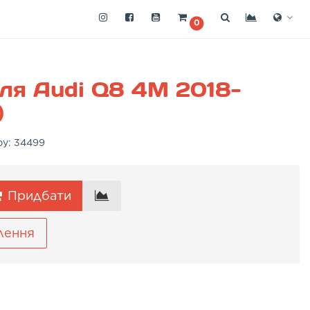
0
ля Audi Q8 4M 2018-
)
ру:
34499
Придбати
лення