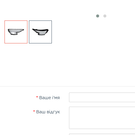
Ваше і'мя
Ваш відгук