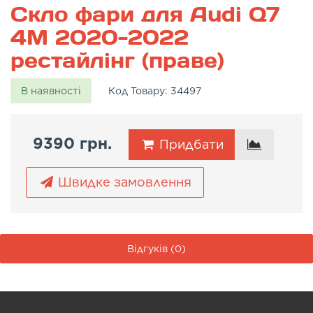
Скло фари для Audi Q7
4M 2020-2022
рестайлінг (праве)
В наявності
Код Товару:
34497
9390 грн.
Придбати
Швидке замовлення
Відгуків (0)