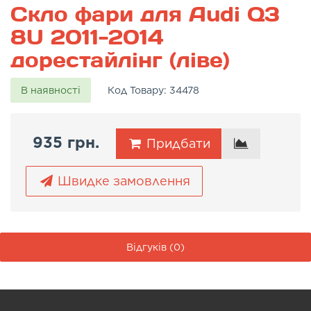
Скло фари для Audi Q3
8U 2011-2014
дорестайлінг (ліве)
В наявності
Код Товару:
34478
935 грн.
Придбати
Швидке замовлення
Відгуків (0)