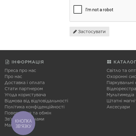
Застосувати
ІНФОРМАЦІЯ
КАТАЛО
Преса про нас
Світло та оп
Про нас
Охоронні си
Доставка і оплата
Паркувальні
Стати партнером
Відеореєстр
Угода користувача
Мультимедіа
Відмова від відповідальності
Штатні магні
Політика конфіденційності
Аксесуари
Повернення та обмін
Зв'язатися з нами
КНОПКА
Мапа сайту
ЗВ'ЯЗКУ