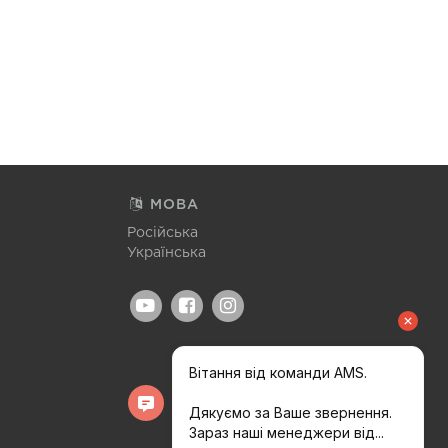
МОВА
Російська
Українська