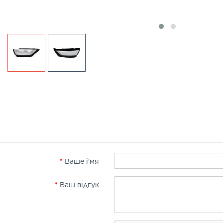
Ваше і'мя
Ваш відгук