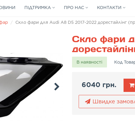
ОВИНИ
ПІДТРИМКА
ПРО НАС
КОНТАКТИ
 фар
Скло фари для Audi A8 D5 2017-2022 дорестайлінг (пр
Скло фари д
дорестайлінг
В наявності
Код Това
6040 грн.
Швидке замов