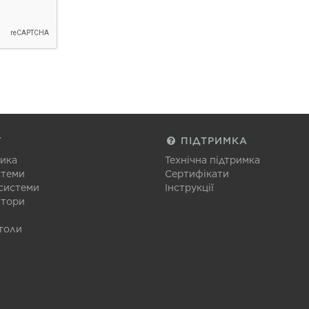
Г
ПІДТРИМКА
тика
Технічна підтримка
стеми
Сертифікати
 системи
Інструкції
атори
толи