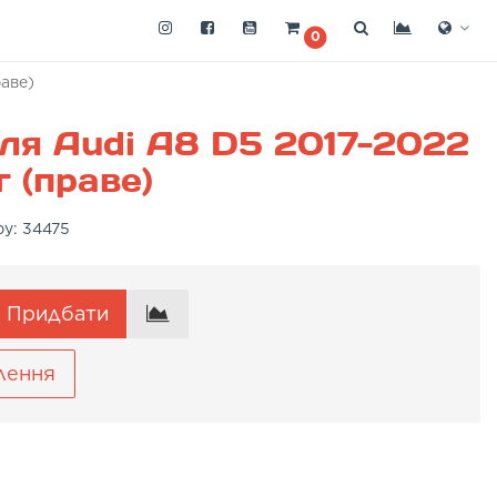
0
аве)
ля Audi A8 D5 2017-2022
 (праве)
ру:
34475
Придбати
лення