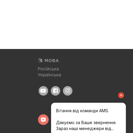
МОВА
Російська
Українська