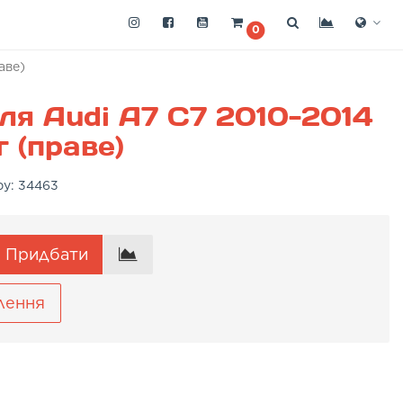
0
аве)
ля Audi A7 C7 2010-2014
 (праве)
ру:
34463
Придбати
лення