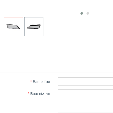
Ваше і'мя
Ваш відгук