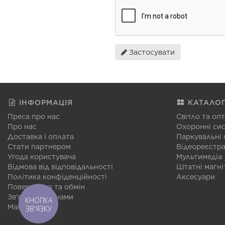
Застосувати
ІНФОРМАЦІЯ
КАТАЛО
Преса про нас
Світло та оп
Про нас
Охоронні си
Доставка і оплата
Паркувальні
Стати партнером
Відеореєстр
Угода користувача
Мультимедіа
Відмова від відповідальності
Штатні магні
Політика конфіденційності
Аксесуари
Повернення та обмін
Зв'язатися з нами
КНОПКА
Мапа сайту
ЗВ'ЯЗКУ