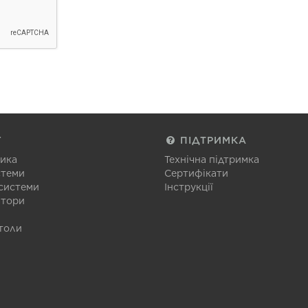
Г
ПІДТРИМКА
тика
Технічна підтримка
стеми
Сертифікати
 системи
Інструкції
атори
толи