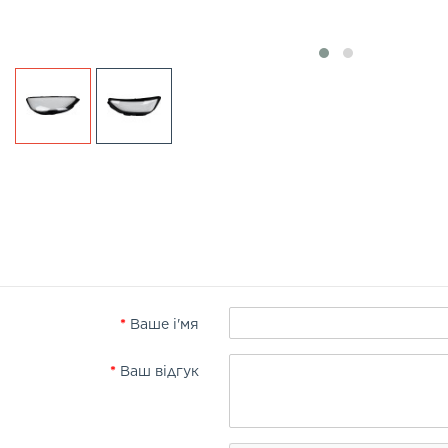
Ваше і'мя
Ваш відгук