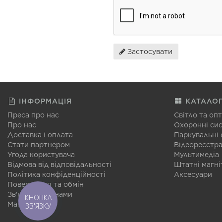
Застосувати
ІНФОРМАЦІЯ
КАТАЛО
Преса про нас
Світло та оп
Про нас
Охоронні си
Доставка і оплата
Паркувальні
Стати партнером
Відеореєстр
Угода користувача
Мультимедіа
Відмова від відповідальності
Штатні магні
Політика конфіденційності
Аксесуари
Повернення та обмін
Зв'язатися з нами
КНОПКА
Мапа сайту
ЗВ'ЯЗКУ