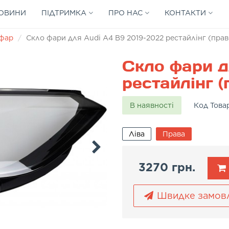
ОВИНИ
ПІДТРИМКА
ПРО НАС
КОНТАКТИ
 фар
Скло фари для Audi A4 B9 2019-2022 рестайлінг (прав
Скло фари д
рестайлінг (
В наявності
Код Това
Ліва
Права
3270 грн.
Швидке замов