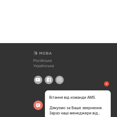
МОВА
Російська
Українська