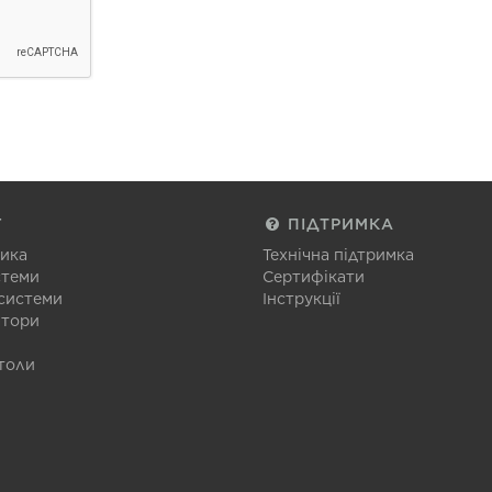
Г
ПІДТРИМКА
тика
Технічна підтримка
стеми
Сертифікати
 системи
Інструкції
атори
толи