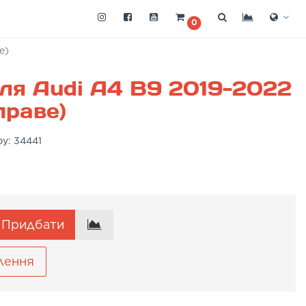
0
е)
ля Audi A4 B9 2019-2022
праве)
ру:
34441
Придбати
лення