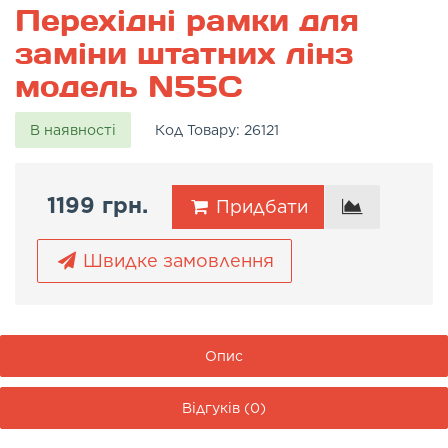
Перехідні рамки для
заміни штатних лінз
модель N55C
В наявності
Код Товару:
26121
1199 грн.
Придбати
Швидке замовлення
Опис
Відгуків (0)