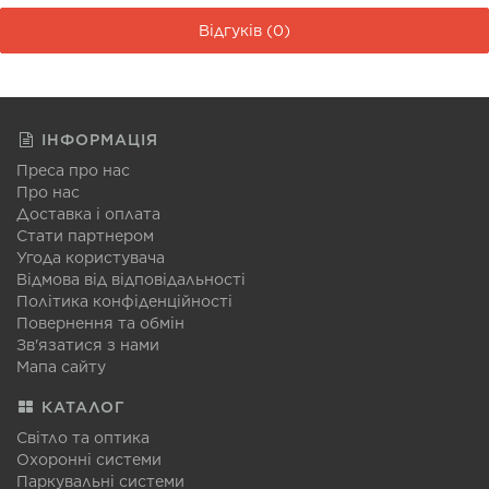
Відгуків (0)
ІНФОРМАЦІЯ
Преса про нас
Про нас
Доставка і оплата
Стати партнером
Угода користувача
Відмова від відповідальності
Політика конфіденційності
Повернення та обмін
Зв'язатися з нами
Мапа сайту
КАТАЛОГ
Світло та оптика
Охоронні системи
Паркувальні системи