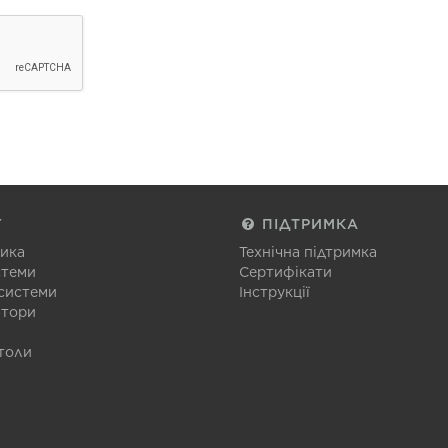
Г
ПІДТРИМКА
тика
Технічна підтримка
стеми
Сертифікати
 системи
Інструкції
атори
толи