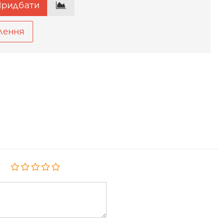
ридбати
лення