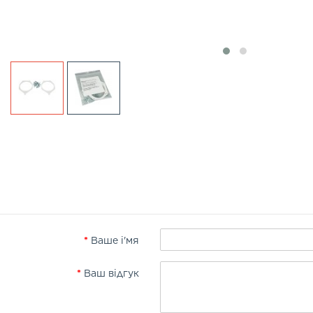
Ваше і'мя
Ваш відгук