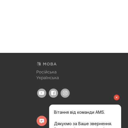
МОВА
Російська
Українська