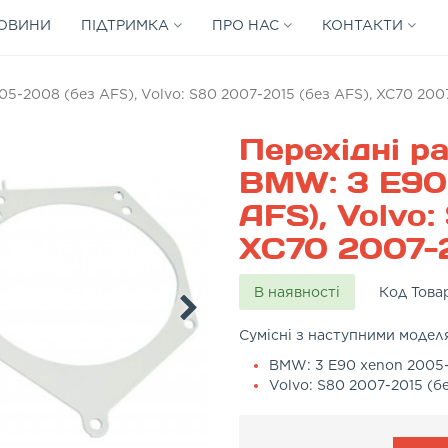
ОВИНИ
ПІДТРИМКА
ПРО НАС
КОНТАКТИ
5-2008 (без AFS), Volvo: S80 2007-2015 (без AFS), XC70 200
Перехідні р
BMW: 3 E90
AFS), Volvo:
XC70 2007-2
В наявності
Код Това
Сумісні з наступними модел
BMW: 3 E90 xenon 2005-
Volvo: S80 2007-2015 (б