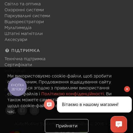
Світло та оптика
Охоронні системи
Паркувальні системи
Відеореєстратори
Мультимедіа
Штатні магнітоли
Аксесуари
ПІДТРИМКА
Технічна підтримка
Сертифікати
Інструкції
Ми використовуємо cookie-файли, щоб зробити
МОВА
сайт зручним. Продовження відвідування сайту
КНОПКА
вважається згодою з правилами використання
ЗВ'ЯЗКУ
Російська
cookie-файлів і
Політикою конфіденційності
. Ви
Українська
також можете самостійно змінити налаштування
щодо cookie-файлів у своєму браузері в будь-який
час.
AutoMotive Systems (AMS) Україна © 2016 – 2026
Прийняти