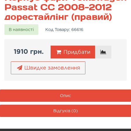
Passat CC 2008-2012
дорестайлінг (правий)
В наявності
Код Товару:
66616
1910 грн.
Придбати
Швидке замовлення
Опис
Відгуків (0)