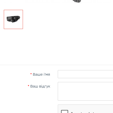
Ваше і'мя
Ваш відгук