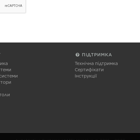
Г
ПІДТРИМКА
тика
Технічна підтримка
стеми
Сертифікати
 системи
Інструкції
атори
толи