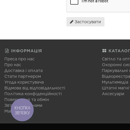
Застосувати
ІНФОРМАЦІЯ
КАТАЛО
Преса про нас
Світло та оп
Про нас
Охоронні си
Доставка і оплата
Паркувальні
Стати партнером
Відеореєстр
Угода користувача
Мультимедіа
Відмова від відповідальності
Штатні магні
Політика конфіденційності
Аксесуари
Повернення та обмін
Зв'язатися з нами
КНОПКА
Мапа сайту
ЗВ'ЯЗКУ