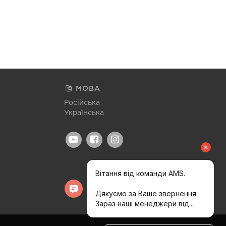
МОВА
Російська
Українська