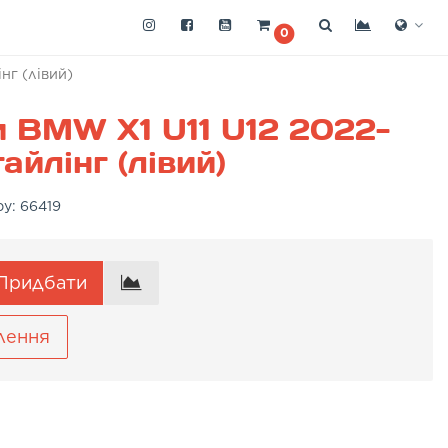
0
нг (лівий)
 BMW X1 U11 U12 2022-
йлінг (лівий)
ру:
66419
Придбати
лення