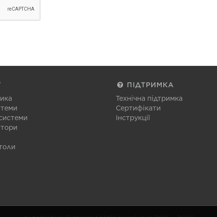
Г
ПІДТРИМКА
тика
Технічна підтримка
стеми
Сертифікати
 системи
Інструкції
атори
толи