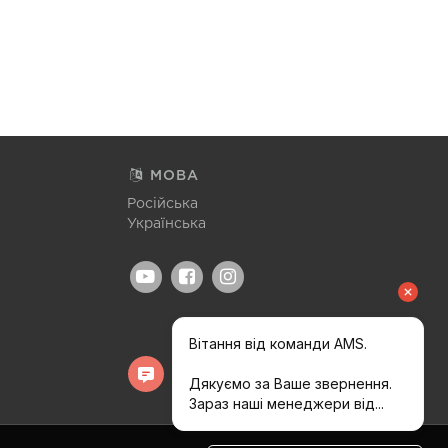
МОВА
Російська
Українська