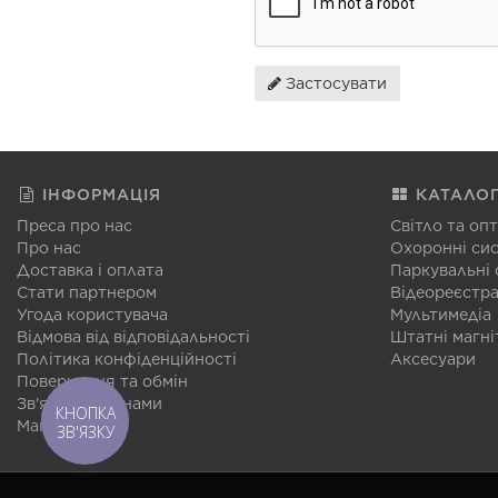
Застосувати
ІНФОРМАЦІЯ
КАТАЛО
Преса про нас
Світло та оп
Про нас
Охоронні си
Доставка і оплата
Паркувальні
Стати партнером
Відеореєстр
Угода користувача
Мультимедіа
Відмова від відповідальності
Штатні магні
Політика конфіденційності
Аксесуари
Повернення та обмін
Зв'язатися з нами
КНОПКА
Мапа сайту
ЗВ'ЯЗКУ