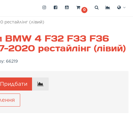
0
0 рестайлінг (лівий)
и BMW 4 F32 F33 F36
7-2020 рестайлінг (лівий)
ру:
66219
Придбати
лення