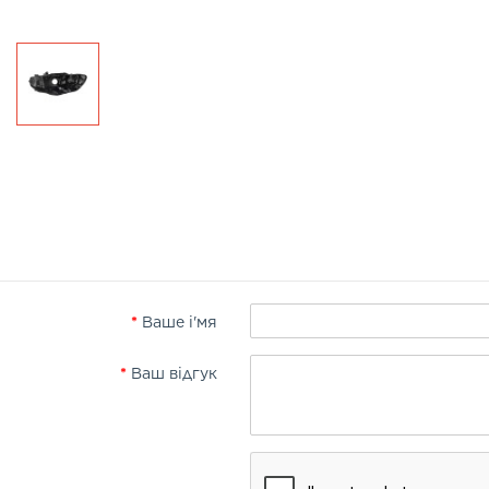
Ваше і'мя
Ваш відгук