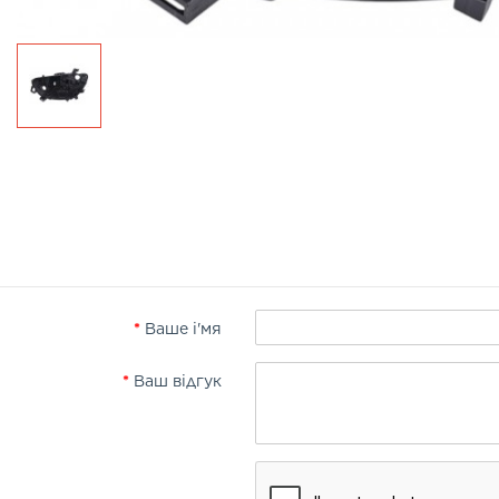
Ваше і'мя
Ваш відгук