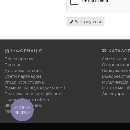
Застосувати
ІНФОРМАЦІЯ
КАТАЛО
Преса про нас
Світло та оп
Про нас
Охоронні си
Доставка і оплата
Паркувальні
Стати партнером
Відеореєстр
Угода користувача
Мультимедіа
Відмова від відповідальності
Штатні магні
Політика конфіденційності
Аксесуари
Повернення та обмін
Зв'язатися з нами
КНОПКА
Мапа сайту
ЗВ'ЯЗКУ