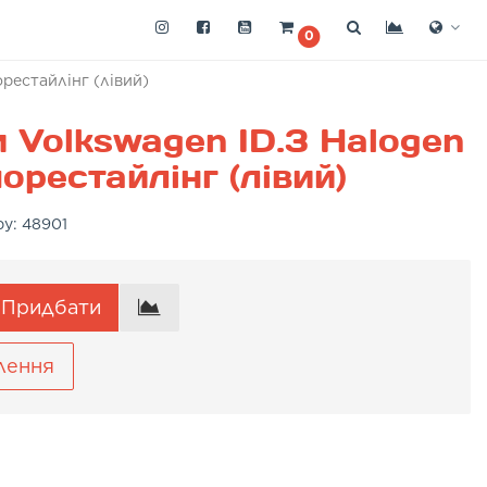
0
рестайлінг (лівий)
 Volkswagen ID.3 Halogen
орестайлінг (лівий)
ру:
48901
Придбати
лення