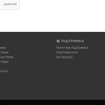
Г
ПІДТРИМКА
тика
Технічна підтримка
стеми
Сертифікати
 системи
Інструкції
атори
толи