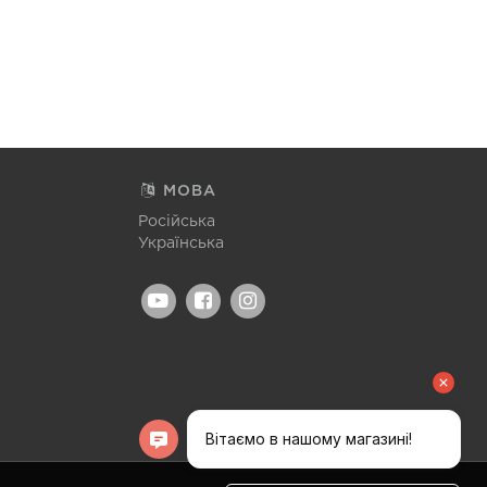
МОВА
Російська
Українська