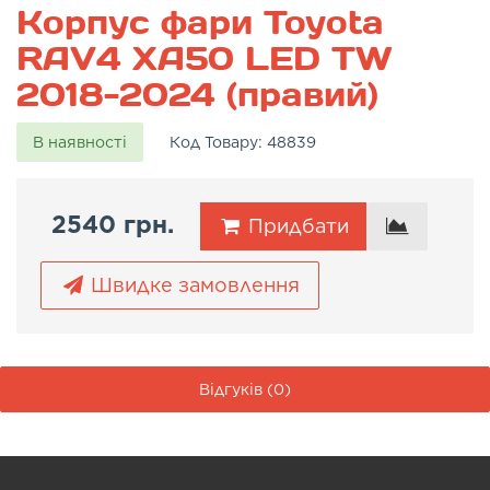
Корпус фари Toyota
RAV4 XA50 LED TW
2018-2024 (правий)
В наявності
Код Товару:
48839
2540 грн.
Придбати
Швидке замовлення
Відгуків (0)