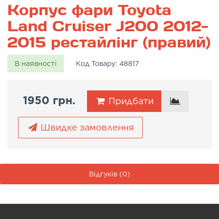
Корпус фари Toyota
Land Cruiser J200 2012-
2015 рестайлінг (правий)
В наявності
Код Товару:
48817
1950 грн.
Придбати
Швидке замовлення
Відгуків (0)